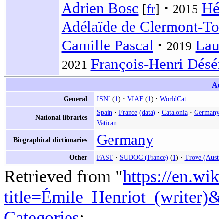
Adrien Bosc
Hé
[
fr
]
2015
Adélaïde de Clermont-To
Camille Pascal
Lau
2019
François-Henri Désé
2021
Au
ISNI
1
VIAF
1
WorldCat
General
Spain
France
(data)
Catalonia
German
National libraries
Vatican
Germany
Biographical dictionaries
FAST
SUDOC (France)
1
Trove (Austr
Other
Retrieved from "
https://en.wi
title=Émile_Henriot_(writer
Categories
: