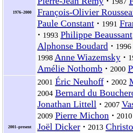
Pierre-Jean Rémy
1987
François-Olivier Rousse
1976–2000
Paule Constant
Fra
1991
Philippe Beaussant
1993
Alphonse Boudard
1996
Anne Wiazemsky
1998
1
Amélie Nothomb
P
2000
Éric Neuhoff
M
2001
2002
Bernard du Boucher
2004
Jonathan Littell
Vas
2007
Pierre Michon
2009
2010
Joël Dicker
Christ
2013
2001–present