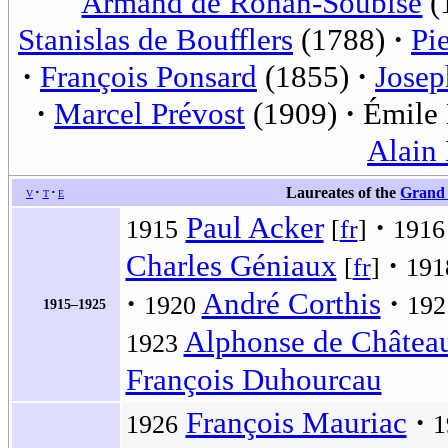
Armand de Rohan-Soubise
(
Stanislas de Boufflers
(1788)
Pi
François Ponsard
(1855)
Josep
Marcel Prévost
(1909)
Émile 
Alain
v
t
e
Laureates of the
Grand 
Paul Acker
1915
[
fr
]
1916
Charles Géniaux
[
fr
]
191
André Corthis
1920
192
1915–1925
Alphonse de Château
1923
François Duhourcau
François Mauriac
1926
1