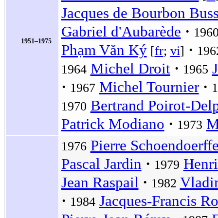
Jacques de Bourbon Buss
Gabriel d'Aubarède
196
1951–1975
Phạm Văn Ký
[
fr
;
vi
]
196
Michel Droit
1964
1965
Michel Tournier
1967
1
Bertrand Poirot-Del
1970
Patrick Modiano
M
1973
Pierre Schoendoerffe
1976
Pascal Jardin
Henr
1979
Jean Raspail
Vladi
1982
Jacques-Francis Ro
1984