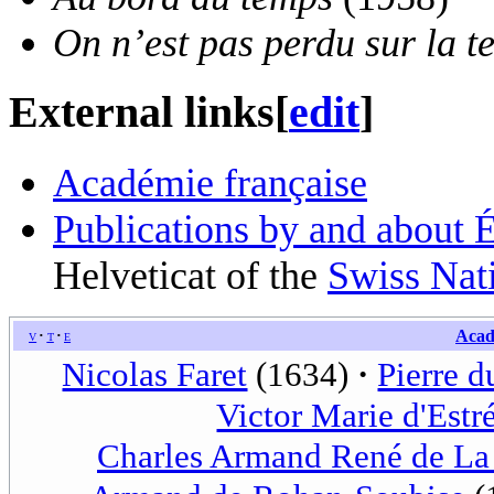
On n’est pas perdu sur la t
External links
[
edit
]
Académie française
Publications by and about 
Helveticat of the
Swiss Nat
v
t
e
Acad
Nicolas Faret
(1634)
Pierre d
Victor Marie d'Estr
Charles Armand René de La