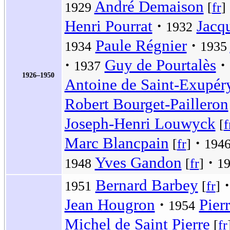
André Demaison
1929
[
fr
]
Henri Pourrat
Jacq
1932
Paule Régnier
1934
1935
Guy de Pourtalès
1937
1926–1950
Antoine de Saint-Exupér
Robert Bourget-Pailleron
Joseph-Henri Louwyck
[
f
Marc Blancpain
[
fr
]
194
Yves Gandon
1948
[
fr
]
1
Bernard Barbey
1951
[
fr
]
Jean Hougron
Pier
1954
Michel de Saint Pierre
[
fr