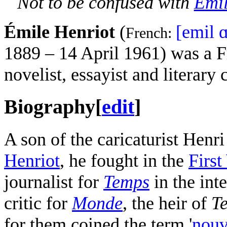
Not to be confused with
Émil
Émile Henriot
(
[emil ɑ
French:
1889 – 14 April 1961) was a F
novelist, essayist and literary c
Biography
[
edit
]
A son of the caricaturist Hen
Henriot
, he fought in the
First
journalist for
Temps
in the int
critic for
Monde
, the heir of
T
for them coined the term '
nouv