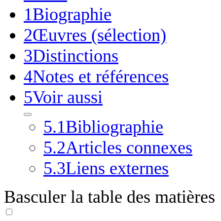
1
Biographie
2
Œuvres (sélection)
3
Distinctions
4
Notes et références
5
Voir aussi
5.1
Bibliographie
5.2
Articles connexes
5.3
Liens externes
Basculer la table des matières