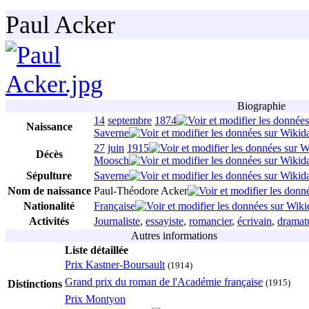
Paul Acker
Biographie
14
septembre
1874
Naissance
Saverne
27
juin
1915
Décès
Moosch
Sépulture
Saverne
Nom de naissance
Paul-Théodore Acker
Nationalité
Française
Activités
Journaliste
,
essayiste
,
romancier
,
écrivain
,
dramat
Autres informations
Liste détaillée
Prix Kastner-Boursault
(
1914
)
Grand prix du roman de l'Académie française
(
1915
)
Distinctions
Prix Montyon