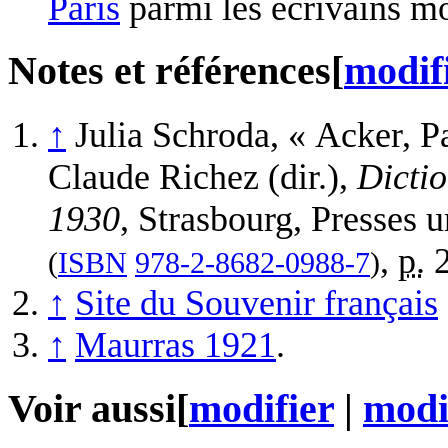
Paris
parmi les écrivains mo
Notes et références
[
modif
↑
Julia
Schroda
,
« Acker, P
Claude Richez (dir.),
Dictio
1930
, Strasbourg, Presses u
,
p.
2
(
ISBN
978-2-8682-0988-7
)
↑
Site du Souvenir français
↑
Maurras 1921
.
Voir aussi
[
modifier
|
modif