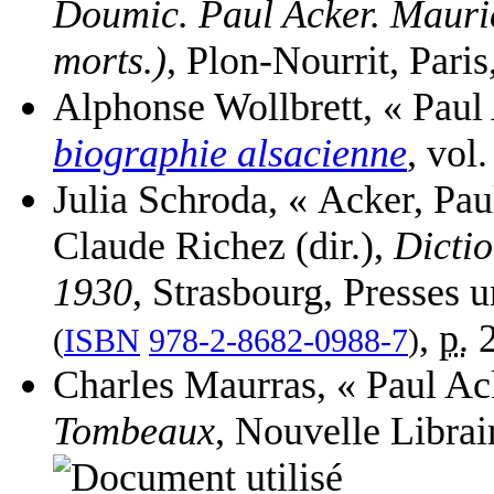
Doumic. Paul Acker. Mauri
morts.)
, Plon-Nourrit, Paris
Alphonse Wollbrett, « Paul
biographie alsacienne
, vol.
Julia
Schroda
,
« Acker, Pau
Claude Richez (dir.),
Dictio
1930
, Strasbourg, Presses u
,
p.
2
(
ISBN
978-2-8682-0988-7
)
Charles Maurras,
« Paul Ac
Tombeaux
, Nouvelle Librai