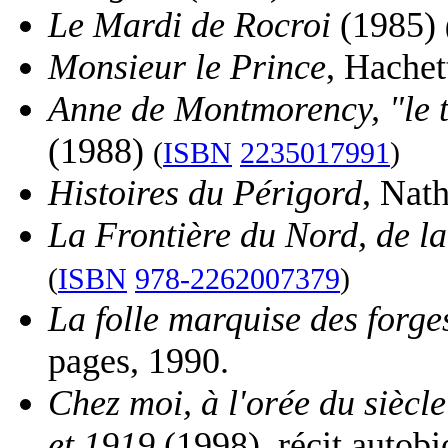
Le Mardi de Rocroi
(1985)
Monsieur le Prince
, Hachet
Anne de Montmorency, "le 
(1988)
(
ISBN
2235017991
)
Histoires du Périgord
, Nat
La Frontière du Nord, de l
(
ISBN
978-2262007379
)
La folle marquise des forges
pages, 1990.
Chez moi, à l'orée du siècle
et 1919
(1998), récit autob