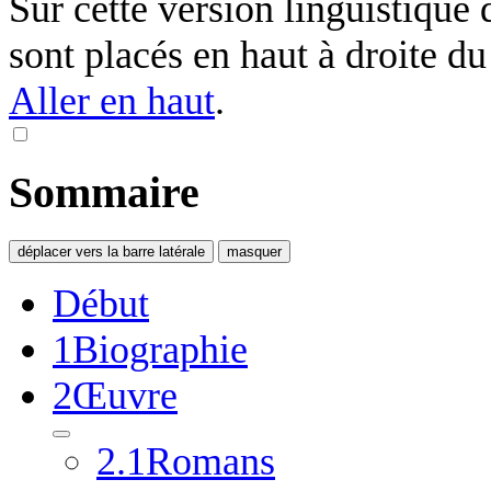
Sur cette version linguistique 
sont placés en haut à droite du t
Aller en haut
.
Sommaire
déplacer vers la barre latérale
masquer
Début
1
Biographie
2
Œuvre
2.1
Romans