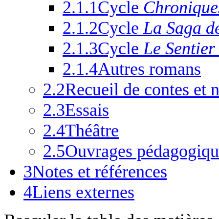
2.1.1
Cycle
Chroniques
2.1.2
Cycle
La Saga d
2.1.3
Cycle
Le Sentier
2.1.4
Autres romans
2.2
Recueil de contes et 
2.3
Essais
2.4
Théâtre
2.5
Ouvrages pédagogiqu
3
Notes et références
4
Liens externes