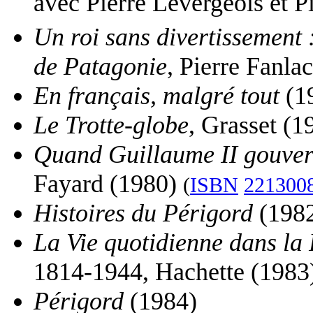
avec Pierre Levergeois et P
Un roi sans divertissement 
de Patagonie
, Pierre Fanla
En français, malgré tout
(1
Le Trotte-globe
, Grasset (
Quand Guillaume II gouver
Fayard (1980)
(
ISBN
221300
Histoires du Périgord
(198
La Vie quotidienne dans la
1814-1944, Hachette (1983
Périgord
(1984)