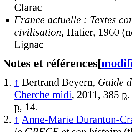
Clarac
France actuelle : Textes con
civilisation
, Hatier, 1960 (
Lignac
Notes et références
[
modif
↑
Bertrand Beyern,
Guide d
Cherche midi
,
2011
, 385
p.
p.
14
.
↑
Anne-Marie Duranton-Cr
le GRECE et son histoire
(t