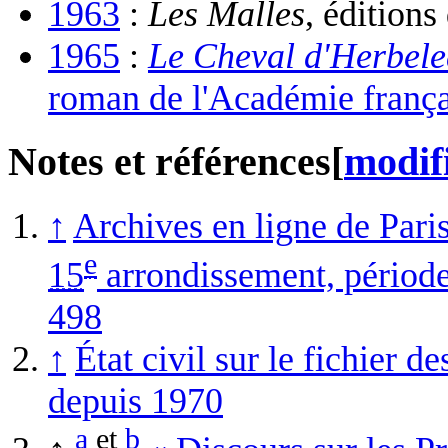
1963
:
Les Malles
, éditions
1965
:
Le Cheval d'Herbel
roman de l'Académie frança
Notes et références
[
modif
↑
Archives en ligne de Pari
e
15
arrondissement, périod
498
↑
État civil sur le fichier 
depuis 1970
a
et
b