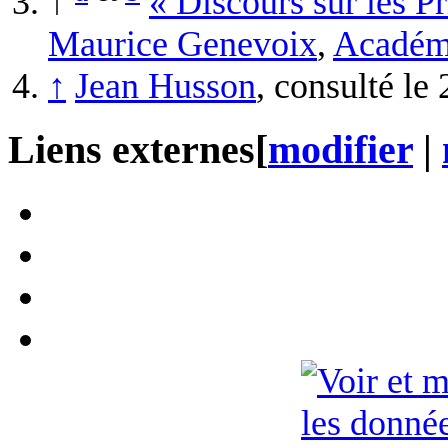
↑
« Discours sur les Pr
Maurice Genevoix
,
Académi
↑
Jean Husson
, consulté le 
Liens externes
[
modifier
|