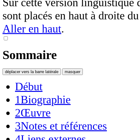
Sur cette version linguistique 
sont placés en haut à droite du t
Aller en haut
.
Sommaire
déplacer vers la barre latérale
masquer
Début
1
Biographie
2
Œuvre
3
Notes et références
4
Liens externes