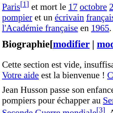
[
1
]
Paris
et mort le
17
octobre
pompier
et un
écrivain
françai
l'Académie française
en
1965
.
Biographie
[
modifier
|
mod
Cette section est vide, insuff
Votre aide
est la bienvenue !
C
Jean Husson passe son enfanc
pompiers pour échapper au
Se
[
3
]
Seconde Guerre mondiale
. 