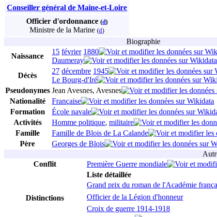
Conseiller général de Maine-et-Loire
Officier d'ordonnance
(
d
)
Ministre de la Marine
(
d
)
Biographie
15
février
1880
Naissance
Daumeray
27
décembre
1945
Décès
Le Bourg-d'Iré
Pseudonymes
Jean Avesnes, Avesnes
Nationalité
Française
Formation
École navale
Activités
Homme politique
,
militaire
Famille
Famille de Blois de La Calande
Père
Georges de Blois
Autr
Conflit
Première Guerre mondiale
Liste détaillée
Grand prix du roman de l'Académie frança
Officier de la Légion d'honneur‎
Distinctions
Croix de guerre 1914-1918