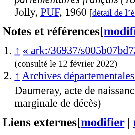
Jolly,
PUF
, 1960
[
détail de l’
Notes et références
[
modif
↑
«
ark:/36937/s005b07bd
(consulté le
12 février 2022
)
↑
Archives départementales
Daumeray, acte de naissan
marginale de décès)
Liens externes
[
modifier
|