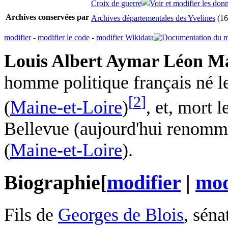
Croix de guerre
Archives conservées par
Archives départementales des Yvelines
(16
modifier
-
modifier le code
-
modifier Wikidata
Louis Albert Aymar Léon Ma
homme politique français né l
[
2
]
(
Maine-et-Loire
)
, et, mort l
Bellevue (aujourd'hui renomm
(
Maine-et-Loire
).
Biographie
[
modifier
|
mod
Fils de
Georges de Blois
, sén