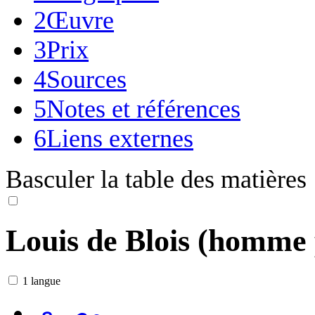
2
Œuvre
3
Prix
4
Sources
5
Notes et références
6
Liens externes
Basculer la table des matières
Louis de Blois (homme 
1 langue
مصرى