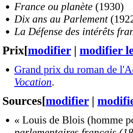
France ou planète
(1930)
Dix ans au Parlement
(192
La Défense des intérêts fra
Prix
[
modifier
|
modifier l
Grand prix du roman de l'A
Vocation
.
Sources
[
modifier
|
modifie
« Louis de Blois (homme po
parlementaires français (1